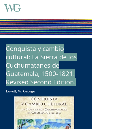
Conquista y cambio
cultural: La Sierra de los
Cuchumatanes de
Guatemala,
1500-1821
.
Revised Second Edition.
Lovell, W. George